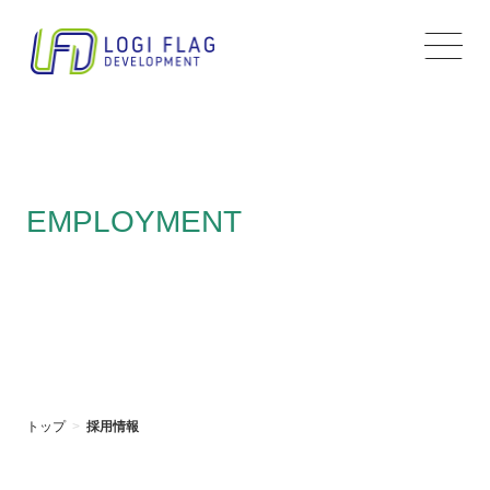
コ
ナ
ン
ビ
テ
ゲ
ン
ー
ツ
シ
へ
ョ
ス
ン
キ
に
ッ
移
プ
動
EMPLOYMENT
採用情報
トップ
採用情報