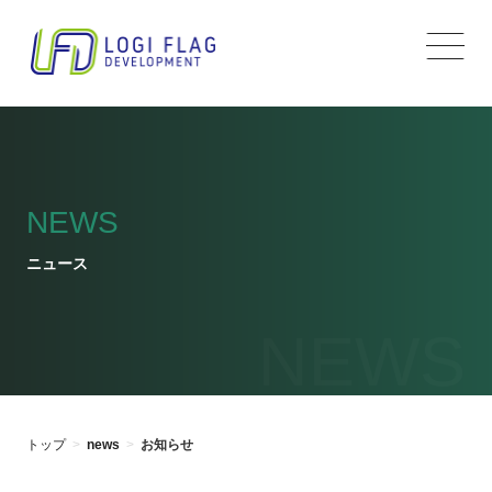
コ
ナ
ン
ビ
テ
ゲ
ン
ー
ツ
シ
へ
ョ
ス
ン
キ
に
ッ
移
プ
動
NEWS
ニュース
NEWS
トップ
news
お知らせ